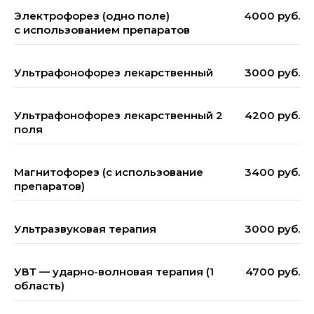
Ускорение регенерации
Электрофорез (одно поле)
4000 руб.
с использованием препаратов
Ультрафонофорез лекарственный
3000 руб.
Ультрафонофорез лекарственный 2
4200 руб.
поля
Магнитофорез (с использование
3400 руб.
препаратов)
Ультразвуковая терапия
3000 руб.
Снижение отёка
Уменьшает развитие
Улучшение
УВТ — ударно-волновая терапия (1
мышечной атрофии
4700 руб.
микроциркуляции
область)
Стимулирует мышечный
Уменьшение
Регенерация мягких тканей
рост
послеоперационного отёка