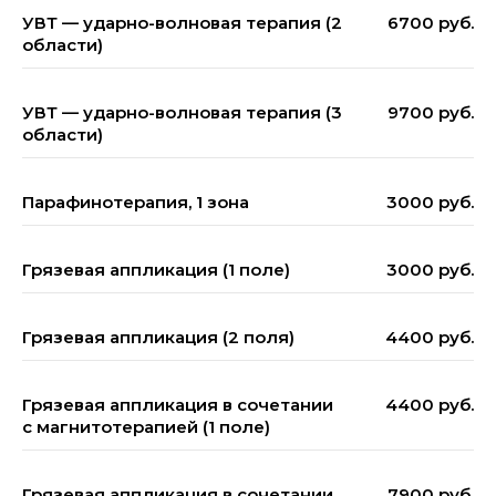
Лимфодренажный эффект
Снижение боли в мышцах и,
за счёт холода
УВТ — ударно-волновая терапия (2
6700 руб.
Уменьшение отёка нижних
как следствие, в суставах
Улучшение
и компрессии
области)
конечностей
микроциркуляции
Снижение выраженности
Ускорение регенерации
болевого синдрома
УВТ — ударно-волновая терапия (3
9700 руб.
Уменьшение перегрузочной
и дискомфорта
области)
боли
Парафинотерапия, 1 зона
3000 руб.
Грязевая аппликация (1 поле)
3000 руб.
Грязевая аппликация (2 поля)
4400 руб.
Грязевая аппликация в сочетании
4400 руб.
с магнитотерапией (1 поле)
Грязевая аппликация в сочетании
7900 руб.