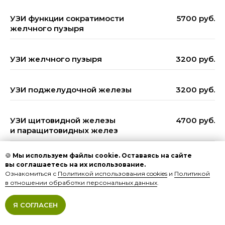
УЗИ функции сократимости
5700 руб.
желчного пузыря
УЗИ желчного пузыря
3200 руб.
УЗИ поджелудочной железы
3200 руб.
УЗИ щитовидной железы
4700 руб.
и паращитовидных желез
🍪
Мы используем файлы cookie. Оставаясь на сайте
УЗИ молочных желез и регионарных
5200 руб.
вы соглашаетесь на их использование.
лимфатических узлов
Ознакомиться с
Политикой использования cookies
и
Политикой
в отношении обработки персональных данных
.
УЗИ лимфатических узлов (1 группа)
2700 руб.
Я СОГЛАСЕН